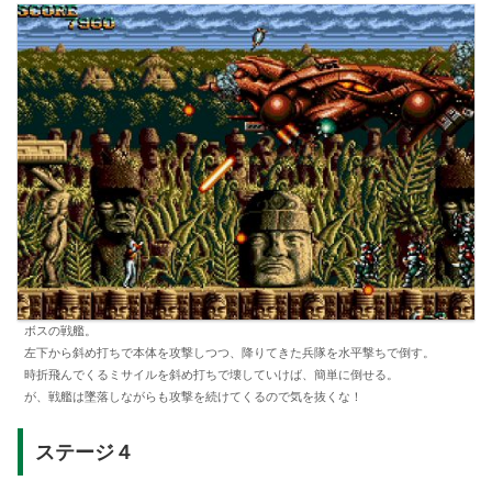
ボスの戦艦。
左下から斜め打ちで本体を攻撃しつつ、降りてきた兵隊を水平撃ちで倒す。
時折飛んでくるミサイルを斜め打ちで壊していけば、簡単に倒せる。
が、戦艦は墜落しながらも攻撃を続けてくるので気を抜くな！
ステージ４