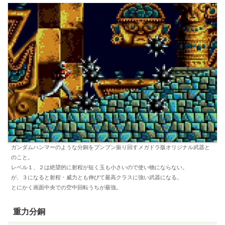
ガンダムハンマーのような分銅をブンブン振り回すメガドラ版オリジナル武器と
のこと。
レベル１、２は絶望的に射程が短く玉も小さいので使い物にならない。
が、３になると射程・威力とも伸びて最高クラスに強い武器になる。
とにかく画面中央での空中回転うちが最強。
重力分銅