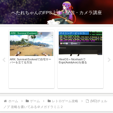
へたれちゃんのFPS上達・配信・カメラ講座
ARK: Survival Evolved
マイニング・ビットコイン
配信
タリ
ARK: Survival Evolvedで自宅サー
HiveOS＋Nicehashで
DI
バーを立てる方法
Ergo(Autolykos)を掘る
さ
ホーム
ゲーム
レトロゲーム攻略
(MD)チェル
ノブ 攻略を書いてみる＠メガドラミニ２