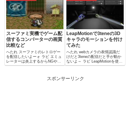
題点 筆者はFPS廃人であるが、
同じく廃人たち数人と夜...
スーファミ実機でゲーム配
LeapMotionで3teneの3D
信するコンバーターの画質
キャラのモーションを付け
比較など
てみた
へたれ スーファミのレトロゲー
へたれ webカメラの表情認識だ
を配信したいよーォ ラビ エミュ
けだと3teneの配信だと手が動か
レーターは炎上するからNGやで
ないよ～ ラビ LeapMotionを使う
スーファミをゲーム実況したいが
といいぞ 3teneを使った3D配信
筆者は曲がりなりにもゲーム実況
Facerigから3teneへ移行した
者である。Apexやヴァロラント
が・・・ 筆者は...
スポンサーリンク
といったPC...