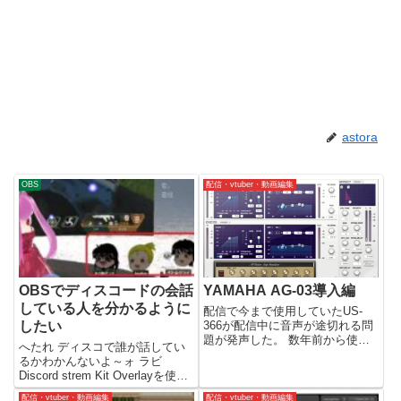
astora
OBS
配信・vtuber・動画編集
OBSでディスコードの会話
YAMAHA AG-03導入編
している人を分かるように
配信で今まで使用していたUS-
したい
366が配信中に音声が途切れる問
題が発声した。 数年前から使っ
へたれ ディスコで誰が話してい
ていてなにかと不具合の多い機械
るかわかんないよ～ォ ラビ
ではあったが、今回AG-03を購入
Discord strem Kit Overlayを使う
したために二軍に降格させること
んだな はじめに 多人数配信の問
にした。 AG...
配信・vtuber・動画編集
配信・vtuber・動画編集