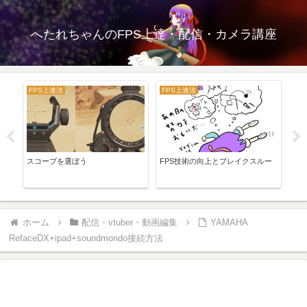
へたれちゃんのFPS上達・配信・カメラ講座
FPS上達法
FPS上達法
機
動画を
スコープを選ぼう
FPS技術の向上とブレイクスルー
MS
M2
ホーム
配信・vtuber・動画編集
YAMAHA
RefaceDX+ipad+soundmondo接続方法